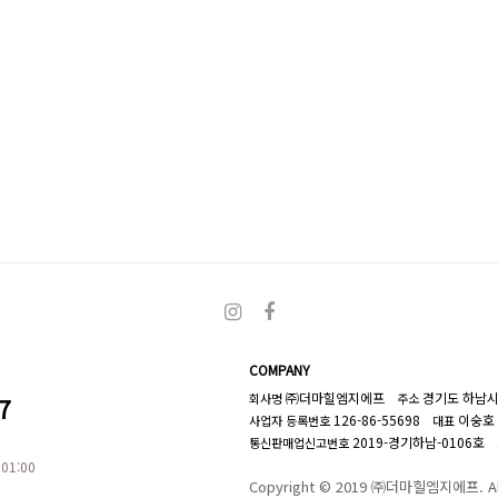
COMPANY
㈜더마힐엠지에프
경기도 하남시 
회사명
주소
7
126-86-55698
이숭호
사업자 등록번호
대표
2019-경기하남-0106호
0
통신판매업신고번호
01:00
Copyright © 2019 ㈜더마힐엠지에프. All 